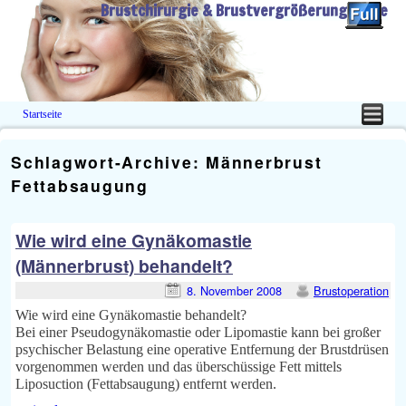
Brustchirurgie & Brustvergrößerung Guide
Startseite
Zum Inhalt wechseln
Zum sekundären Inhalt wechseln
Schlagwort-Archive:
Männerbrust
Fettabsaugung
Wie wird eine Gynäkomastie
(Männerbrust) behandelt?
8. November 2008
Brustoperation
Wie wird eine Gynäkomastie behandelt?
Bei einer Pseudogynäkomastie oder Lipomastie kann bei großer
psychischer Belastung eine operative Entfernung der Brustdrüsen
vorgenommen werden und das überschüssige Fett mittels
Liposuction (Fettabsaugung) entfernt werden.